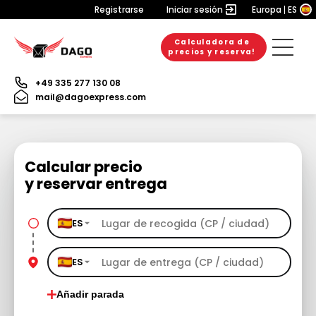
Registrarse
Iniciar sesión
Europa
ES
Calculadora de
precios y reserva!
+49 335 277 130 08
mail@dagoexpress.com
Calcular precio
y reservar entrega
ES
ES
Añadir parada