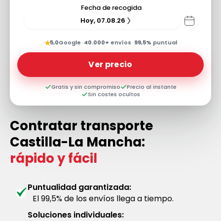
Fecha de recogida
Hoy, 07.08.26
★
5,0
Google
·
40.000+
envíos
·
99,5%
puntual
Ver precio
Gratis y sin compromiso
Precio al instante
Sin costes ocultos
Contratar transporte
Castilla-La Mancha:
rápido y fácil
Puntualidad garantizada:
El 99,5% de los envíos llega a tiempo.
Soluciones individuales: