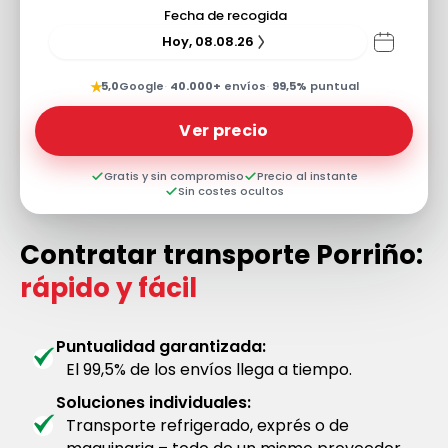
Fecha de recogida
Hoy, 08.08.26
★
5,0
Google
·
40.000+
envíos
·
99,5%
puntual
Ver precio
Gratis y sin compromiso
Precio al instante
Sin costes ocultos
Contratar transporte Porriño:
rápido y fácil
Puntualidad garantizada:
El 99,5% de los envíos llega a tiempo.
Soluciones individuales:
Transporte refrigerado, exprés o de