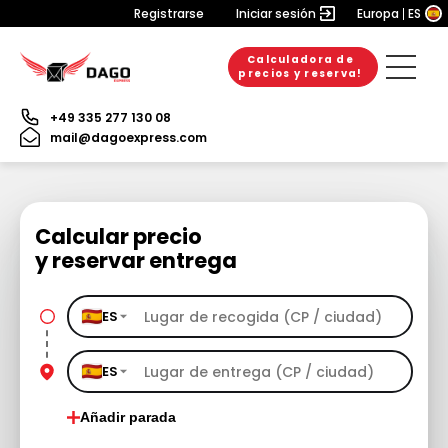
Registrarse
Iniciar sesión
Europa
ES
Calculadora de
precios y reserva!
+49 335 277 130 08
mail@dagoexpress.com
Calcular precio
y reservar entrega
ES
ES
Añadir parada