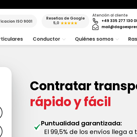
Atención al cliente
Reseñas de Google
+49 335 277 130 0
ficacion ISO 9001
5,0
★★★★★
mail@dagoexpre
ticulares
Conductor
Quiénes somos
Ras
Contratar transp
rápido y fácil
Puntualidad garantizada:
El 99,5% de los envíos llega a