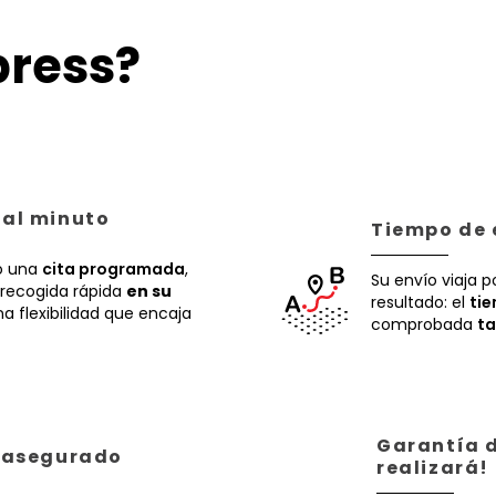
ress?
 al minuto
Tiempo de 
 una
cita programada
,
Su envío viaja p
recogida rápida
en su
resultado: el
ti
a flexibilidad que encaja
comprobada
ta
Garantía d
á asegurado
realizará!