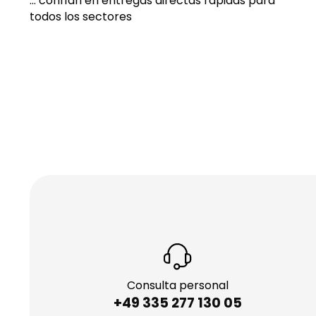
... confían en entregas directas rápidas para
todos los sectores
Consulta personal
+49 335 277 130 05