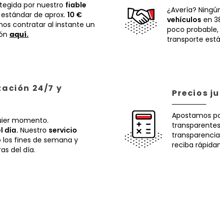
otegida por nuestro
fiable
¿Avería? Ningú
 estándar de aprox.
10 €
vehículos
en 38
os contratar al instante un
poco probable
ión
aquí.
transporte está
zación 24/7 y
Precios j
Apostamos p
uier momento.
transparentes.
l día.
Nuestro
servicio
transparencia
o los fines de semana y
reciba rápida
ras del día.