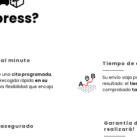
🚚📦
ress?
 al minuto
Tiempo de 
 una
cita programada
,
Su envío viaja p
recogida rápida
en su
resultado: el
ti
a flexibilidad que encaja
comprobada
ta
Garantía d
á asegurado
realizará!