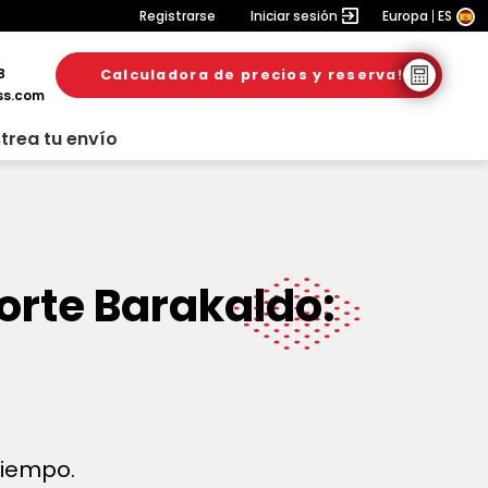
Registrarse
Iniciar sesión
Europa
ES
8
Calculadora de precios y reserva!
ss.com
trea tu envío
orte Barakaldo:
 tiempo.