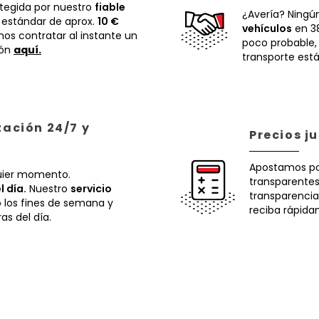
otegida por nuestro
fiable
¿Avería? Ningú
 estándar de aprox.
10 €
vehículos
en 38
os contratar al instante un
poco probable
ión
aquí.
transporte está
zación 24/7 y
Precios j
Apostamos p
uier momento.
transparentes.
l día.
Nuestro
servicio
transparencia
o los fines de semana y
reciba rápida
ras del día.