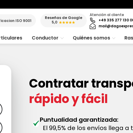
Atención al cliente
Reseñas de Google
+49 335 277 130 0
ficacion ISO 9001
5,0
★★★★★
mail@dagoexpre
ticulares
Conductor
Quiénes somos
Ras
Contratar transp
rápido y fácil
Puntualidad garantizada:
El 99,5% de los envíos llega a