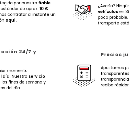
otegida por nuestro
fiable
¿Avería? Ningú
 estándar de aprox.
10 €
vehículos
en 38
os contratar al instante un
poco probable
ión
aquí.
transporte está
zación 24/7 y
Precios j
Apostamos p
uier momento.
transparentes.
l día.
Nuestro
servicio
transparencia
o los fines de semana y
reciba rápida
ras del día.