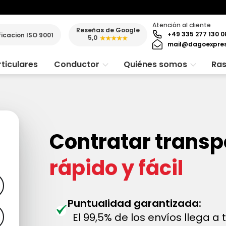
Atención al cliente
Reseñas de Google
+49 335 277 130 0
ficacion ISO 9001
5,0
★★★★★
mail@dagoexpre
ticulares
Conductor
Quiénes somos
Ras
Contratar transp
rápido y fácil
Puntualidad garantizada:
El 99,5% de los envíos llega a