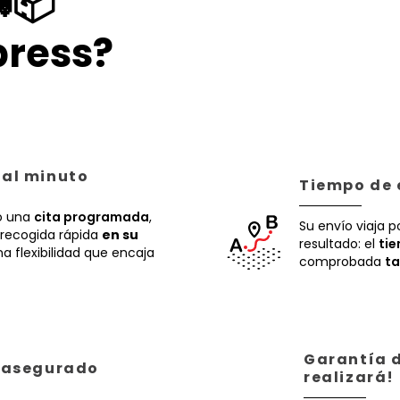
📦
ress?
 al minuto
Tiempo de 
 una
cita programada
,
Su envío viaja p
recogida rápida
en su
resultado: el
ti
a flexibilidad que encaja
comprobada
ta
Garantía d
á asegurado
realizará!