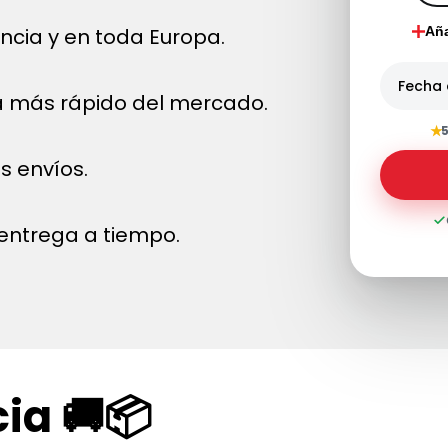
ncia y en toda Europa.
Aña
Fecha 
a más rápido del mercado.
★
5
s envíos.
entrega a tiempo.
ia 🚚📦