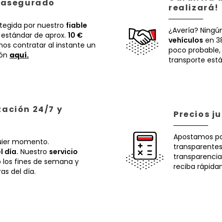
á asegurado
realizará!
otegida por nuestro
fiable
¿Avería? Ningú
 estándar de aprox.
10 €
vehículos
en 38
os contratar al instante un
poco probable
ión
aquí.
transporte está
zación 24/7 y
Precios j
Apostamos p
uier momento.
transparentes.
l día.
Nuestro
servicio
transparencia
o los fines de semana y
reciba rápida
ras del día.