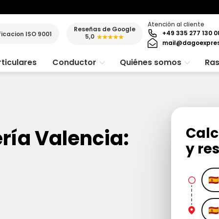
Atención al cliente
Reseñas de Google
+49 335 277 130 0
ficacion ISO 9001
5,0
★★★★★
mail@dagoexpre
ticulares
Conductor
Quiénes somos
Ras
Calc
ría Valencia:
y re