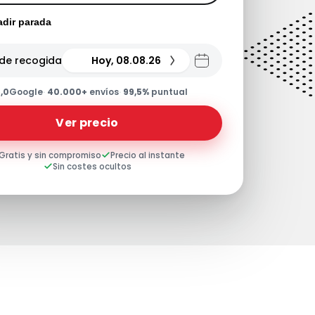
dir parada
de recogida
Hoy, 08.08.26
,0
Google
·
40.000+
envíos
·
99,5%
puntual
Ver precio
Gratis y sin compromiso
Precio al instante
Sin costes ocultos