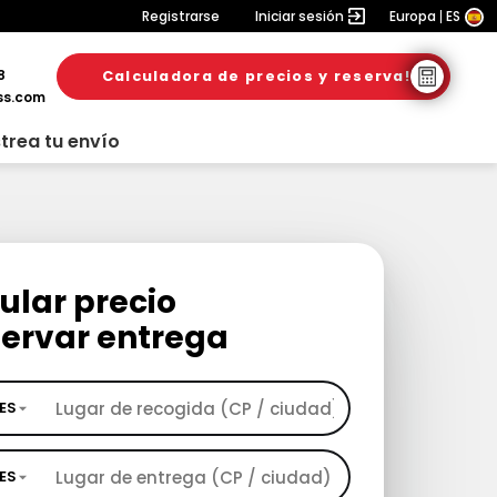
Registrarse
Iniciar sesión
Europa
ES
8
Calculadora de precios y reserva!
ss.com
trea tu envío
ular precio
servar entrega
ES
ES