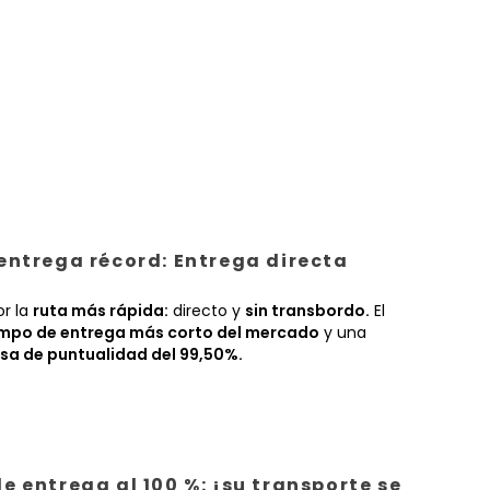
entrega récord: Entrega directa
or la
ruta más rápida:
directo y
sin transbordo.
El
empo de entrega más corto del mercado
y una
sa de puntualidad del 99,50%.
e entrega al 100 %: ¡su transporte se