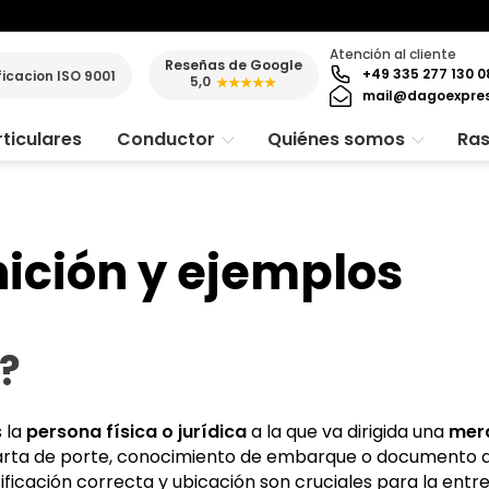
Atención al cliente
Reseñas de Google
+49 335 277 130 0
ficacion ISO 9001
5,0
★★★★★
mail@dagoexpre
ticulares
Conductor
Quiénes somos
Ras
nición y ejemplos
o?
s la
persona física o jurídica
a la que va dirigida una
mer
arta de porte, conocimiento de embarque o documento de
ificación correcta y ubicación son cruciales para la entr