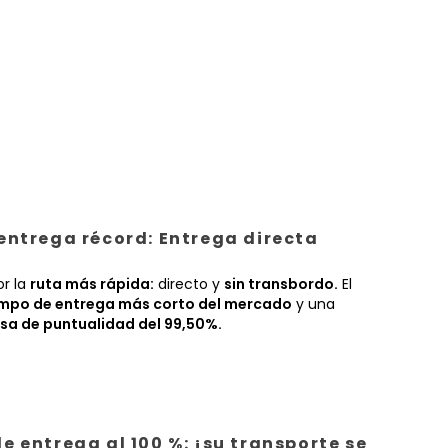
entrega récord: Entrega directa
or la
ruta más rápida:
directo y
sin transbordo.
El
empo de entrega más corto del mercado
y una
sa de puntualidad del 99,50%.
e entrega al 100 %: ¡su transporte se