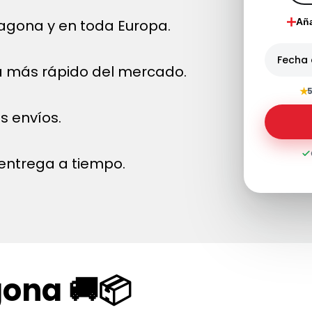
agona y en toda Europa.
Aña
Fecha 
a más rápido del mercado.
★
5
s envíos.
entrega a tiempo.
ona 🚚📦