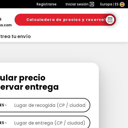
Registrarse
Iniciar sesión
Europa
ES
8
Calculadora de precios y reserva!
ss.com
trea tu envío
ular precio
servar entrega
ES
ES