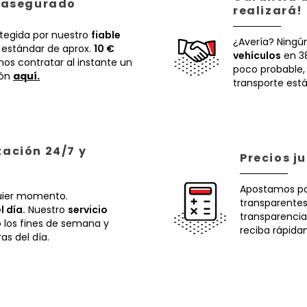
á asegurado
realizará!
otegida por nuestro
fiable
¿Avería? Ningú
 estándar de aprox.
10 €
vehículos
en 38
os contratar al instante un
poco probable
ión
aquí.
transporte está
zación 24/7 y
Precios j
Apostamos p
uier momento.
transparentes.
l día.
Nuestro
servicio
transparencia
o los fines de semana y
reciba rápida
ras del día.