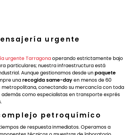
mensajería urgente
ía urgente Tarragona
operando estrictamente bajo
a particulares; nuestra infraestructura está
ndustrial. Aunque gestionamos desde un
paquete
empre una
recogida same-day
en menos de 60
ea metropolitana, conectando su mercancía con toda
 además como especialistas en transporte exprés
.
 complejo petroquímico
e tiempos de respuesta inmediatos. Operamos a
componentes técnicos o muestras de laboratorio