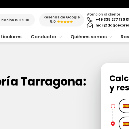
Atención al cliente
Reseñas de Google
+49 335 277 130 0
ficacion ISO 9001
5,0
★★★★★
mail@dagoexpre
ticulares
Conductor
Quiénes somos
Ras
Calc
ería Tarragona:
y re