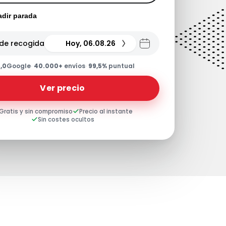
dir parada
de recogida
Hoy, 06.08.26
,0
Google
·
40.000+
envíos
·
99,5%
puntual
Ver precio
Gratis y sin compromiso
Precio al instante
Sin costes ocultos