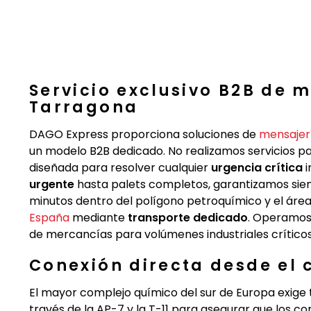
Servicio exclusivo B2B de 
Tarragona
DAGO Express proporciona soluciones de
mensajer
un modelo B2B dedicado. No realizamos servicios par
diseñada para resolver cualquier
urgencia crítica
i
urgente
hasta palets completos, garantizamos si
minutos dentro del polígono petroquímico y el ár
España
mediante
transporte dedicado
. Operamos
de mercancías para volúmenes industriales críticos
Conexión directa desde el
El mayor complejo químico del sur de Europa exig
través de la AP-7 y la T-11 para asegurar que los 