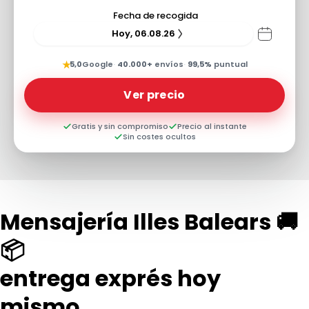
Fecha de recogida
Hoy, 06.08.26
★
5,0
Google
·
40.000+
envíos
·
99,5%
puntual
Ver precio
Gratis y sin compromiso
Precio al instante
Sin costes ocultos
Mensajería Illes Balears 🚚
📦
entrega exprés hoy
mismo...