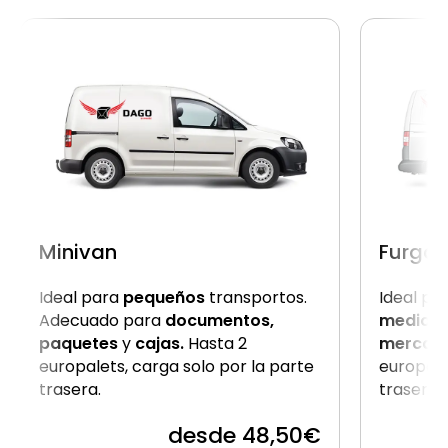
Minivan
Furgon
Ideal para
pequeños
transportos.
Ideal pa
Adecuado para
documentos,
medio
c
paquetes
y
cajas.
Hasta 2
mercanc
europalets, carga solo por la parte
europale
trasera.
trasera
desde 48,50€