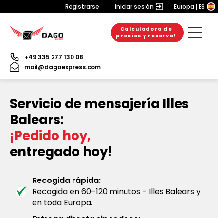
Registrarse
Iniciar sesión
Europa
ES
Calculadora de
precios y reserva!
+49 335 277 130 08
mail@dagoexpress.com
Servicio de mensajería Illes
Balears:
¡Pedido hoy,
entregado hoy!
Recogida rápida:
Recogida en 60–120 minutos – Illes Balears y
en toda Europa.