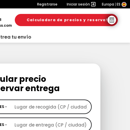
Registrarse
Iniciar sesión
Europa
ES
8
Calculadora de precios y reserva!
ss.com
trea tu envío
ular precio
servar entrega
ES
ES