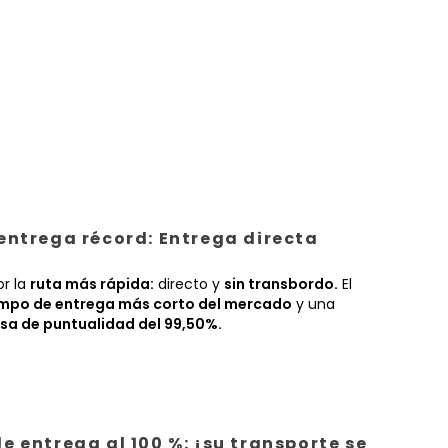
entrega récord: Entrega directa
or la
ruta más rápida:
directo y
sin transbordo.
El
empo de entrega más corto del mercado
y una
sa de puntualidad del 99,50%.
e entrega al 100 %: ¡su transporte se