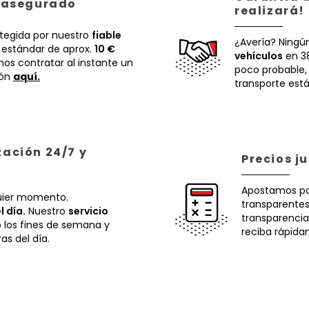
á asegurado
realizará!
otegida por nuestro
fiable
¿Avería? Ningú
 estándar de aprox.
10 €
vehículos
en 38
os contratar al instante un
poco probable
ión
aquí.
transporte está
zación 24/7 y
Precios j
Apostamos p
uier momento.
transparentes.
l día.
Nuestro
servicio
transparencia
o los fines de semana y
reciba rápida
ras del día.