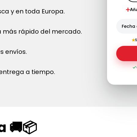
ca y en toda Europa.
Aña
Fecha 
a más rápido del mercado.
★
5
s envíos.
entrega a tiempo.
a 🚚📦