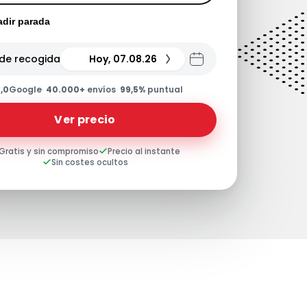
dir parada
de recogida
Hoy, 07.08.26
,0
Google
·
40.000+
envíos
·
99,5%
puntual
Ver precio
Gratis y sin compromiso
Precio al instante
Sin costes ocultos