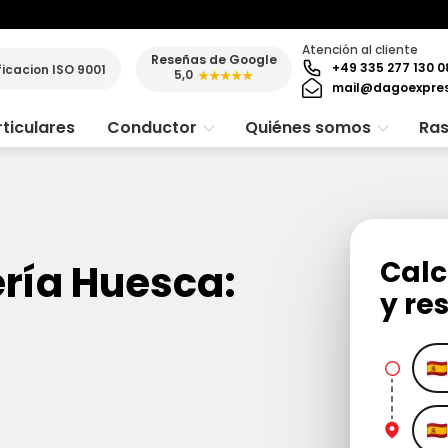
Atención al cliente
Reseñas de Google
+49 335 277 130 0
ficacion ISO 9001
5,0
★★★★★
mail@dagoexpre
ticulares
Conductor
Quiénes somos
Ras
Calc
ería Huesca:
y re