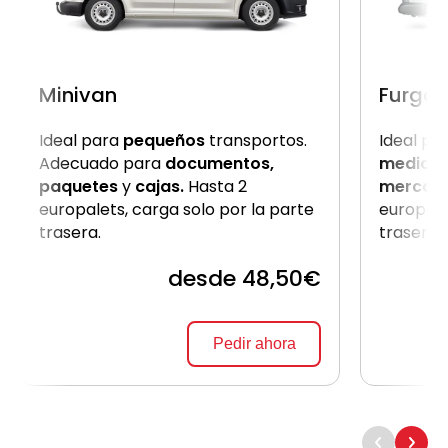
Minivan
Furgon
Ideal para
pequeños
transportos.
Ideal pa
Adecuado para
documentos,
medio
c
paquetes
y
cajas.
Hasta 2
mercanc
europalets, carga solo por la parte
europale
trasera.
trasera
desde 48,50€
Pedir ahora