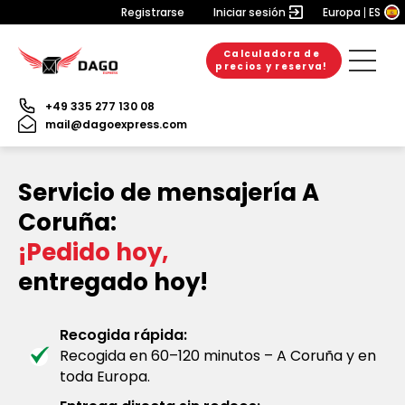
Registrarse
Iniciar sesión
Europa
ES
Calculadora de
precios y reserva!
+49 335 277 130 08
mail@dagoexpress.com
Servicio de mensajería A
Coruña:
¡Pedido hoy,
entregado hoy!
Recogida rápida:
Recogida en 60–120 minutos – A Coruña y en
toda Europa.