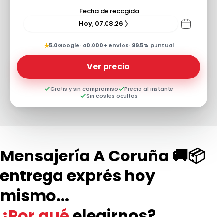
Fecha de recogida
Hoy, 07.08.26
★
5,0
Google
·
40.000+
envíos
·
99,5%
puntual
Ver precio
Gratis y sin compromiso
Precio al instante
Sin costes ocultos
Mensajería A Coruña 🚚📦
entrega exprés hoy
mismo...
¿Por qué
elegirnos?