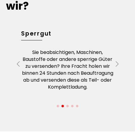
wir?
Sperrgut
Eilse
rsenden
Sie beabsichtigen, Maschinen,
Ein
en
Baustoffe oder andere sperrige Güter
unve
lassen?
zu versenden? Ihre Fracht holen wir
zuges
Ihren
binnen 24 Stunden nach Beauftragung
über
det Ihre
ab und versenden diese als Teil- oder
kümme
opäische
Komplettladung.
Tran
Pünktli