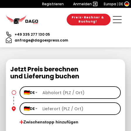
Registrieren
Anmelden
Europa
DE
Preis-Rechner &
Buchung!
+49 335 277 130 05
anfrage@dagoexpress.com
Jetzt Preis berechnen
und Lieferung buchen
DE
DE
Zwischenstopp hinzufügen