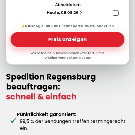
Abholdatum
Heute, 06.08.26
★
5,0
Google
·
40.000+
Transporte
·
99,5%
pünktlich
Preis anzeigen
Kostenlos & unverbindlich
Sofort-Preis
Keine versteckten Kosten
Spedition Regensburg
beauftragen:
schnell & einfach
Pünktlichkeit garantiert:
99,5 % der Sendungen treffen termingerecht
ein.