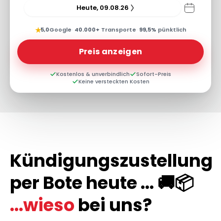
Heute, 09.08.26
★
5,0
Google
·
40.000+
Transporte
·
99,5%
pünktlich
Preis anzeigen
Kostenlos & unverbindlich
Sofort-Preis
Keine versteckten Kosten
Kündigungszustellung
per Bote heute ... 🚚📦
...wieso
bei uns?