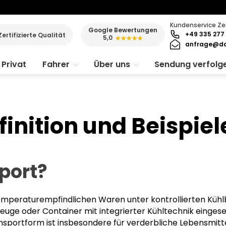
Kundenservice Ze
Google Bewertungen
+49 335 277 
Zertifizierte Qualität
5,0
★★★★★
anfrage@da
Privat
Fahrer
Über uns
Sendung verfolg
finition und Beispiel
sport?
temperaturempfindlichen Waren unter kontrollierten Küh
zeuge oder Container mit integrierter Kühltechnik einge
sportform ist insbesondere für verderbliche Lebensmitte