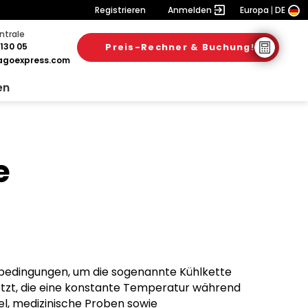
Registrieren
Anmelden
Europa
DE
ntrale
130 05
Preis-Rechner & Buchung!
goexpress.com
en
e
lbedingungen, um die sogenannte Kühlkette
setzt, die eine konstante Temperatur während
l, medizinische Proben sowie