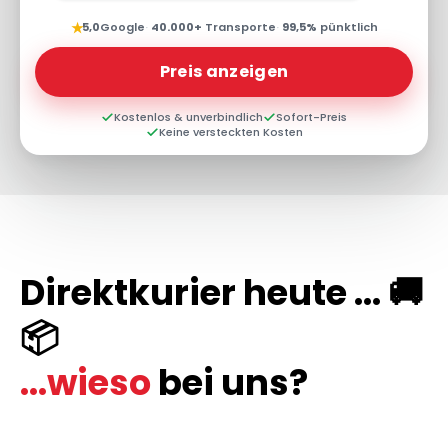
★
5,0
Google
·
40.000+
Transporte
·
99,5%
pünktlich
Preis anzeigen
Kostenlos & unverbindlich
Sofort-Preis
Keine versteckten Kosten
Direktkurier heute ... 🚚
📦
...wieso
bei uns?