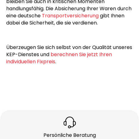
Besonders in Notfallsituationen zeigen sich die
Stärken unseres KEP-Dienstes. Dank
hochverfügbarer
Notfalllogistik
und der Möglichkeit,
auch
an Wochenenden und Feiertagen
zu liefern,
bleiben Sie auch in kritischen Momenten
handlungsfähig. Die Absicherung Ihrer Waren durch
eine deutsche
Transportversicherung
gibt Ihnen
dabei die Sicherheit, die sie verdienen.
Überzeugen Sie sich selbst von der Qualität unseres
KEP-Dienstes und
berechnen Sie jetzt Ihren
individuellen Fixpreis
.