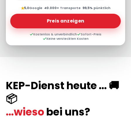
★
5,0
Google
·
40.000+
Transporte
·
99,5%
pünktlich
Preis anzeigen
Kostenlos & unverbindlich
Sofort-Preis
Keine versteckten Kosten
KEP-Dienst heute ... 🚚
📦
...wieso
bei uns?