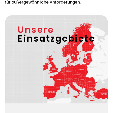
Deutschland
und
Europa
. Zu unseren
Zusatzleistungen der KEP-Dienste gehören im
Übrigen auch
gekühlte Transporte
für
temperatursensible Waren und
Sondertransporte
für außergewöhnliche Anforderungen.
Unsere
Einsatzgebiete