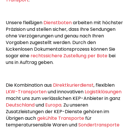
Fuhrpark für jede Herausforderung bereit – sei es
ein dringender
Eilversand
innerhalb Deutschlands
oder ein streng getakteter
internationaler
Transport
.
Unsere fleißigen
Dienstboten
arbeiten mit höchster
Präzision und stellen sicher, dass Ihre Sendungen
ohne Verzögerungen und genau nach Ihren
Vorgaben zugestellt werden. Durch den
lückenlosen Dokumentationsprozess können Sie
sogar eine
rechtssichere Zustellung per Bote
bei
uns in Auftrag geben.
Die Kombination aus
Direktkurierdienst
, flexiblen
LKW-Transporten
und innovativen
Logistiklösungen
macht uns zum verlässlichen KEP-Anbieter in ganz