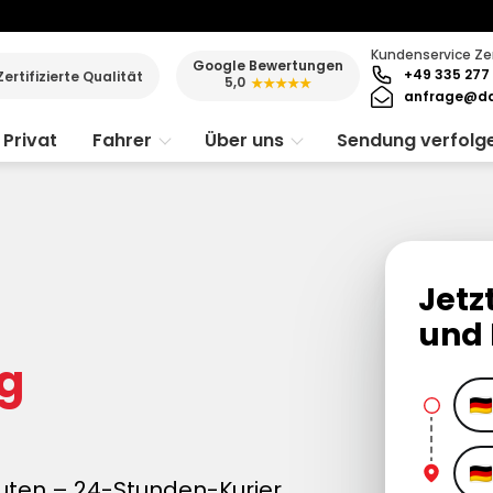
Kundenservice Ze
Google Bewertungen
+49 335 277 
Zertifizierte Qualität
5,0
★★★★★
anfrage@da
Privat
Fahrer
Über uns
Sendung verfolg
Jetz
:
und 
ig
uten – 24-Stunden-Kurier.