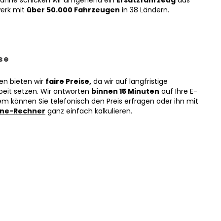
Panne schicken wir umgehend ein
Ersatzfahrzeug
aus
erk mit
über 50.000 Fahrzeugen
in 38 Ländern.
se
en bieten wir
faire Preise,
da wir auf langfristige
it setzen. Wir antworten
binnen 15 Minuten
auf Ihre E-
em können Sie telefonisch den Preis erfragen oder ihn mit
ine-Rechner
ganz einfach kalkulieren.