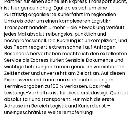
Partner für einen schnellen Express Transport sucht,
ln
ist hier genau richtig. Egal ob es sich um eine
kurzfristig organisierte Kurierfahrt im regionalen
Umkreis oder um einen komplexeren Logistik-
Transport handelt
… mehr
– die Abwicklung verläuft
jedes Mal absolut reibungslos, pünktlich und
hochprofessionell. Die Buchung ist unkompliziert, und
das Team reagiert extrem schnell auf Anfragen.
Besonders hervorheben möchte ich den exzellenten
Service als Express Kurier: Sensible Dokumente und
wichtige Lieferungen kamen genau im vereinbarten
Zeitfenster und unversehrt am Zielort an. Auf diesen
Expressversand kann man sich auch bei engen
Terminvorgaben zu 100 % verlassen. Das Preis-
Leistungs-Verhältnis ist für diese erstklassige Qualität
absolut fair und transparent. Für mich die erste
Adresse im Bereich Logistik und Kurierdienst –
uneingeschränkte Weiterempfehlung!