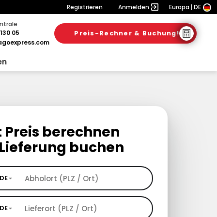
Registrieren
Anmelden
Europa
DE
ntrale
130 05
Preis-Rechner & Buchung!
goexpress.com
en
t Preis berechnen
Lieferung buchen
DE
DE