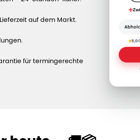
Zw
ieferzeit auf dem Markt.
Abhol
dungen.
★
5,0
arantie für termingerechte