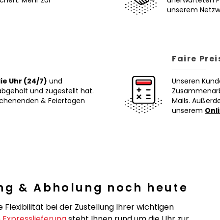
chert. Mehr zur
unerwarteten 
unserem Netzw
Faire Prei
ie Uhr (24/7)
und
Unseren Kund
abgeholt und zugestellt hat.
Zusammenarbe
chenenden & Feiertagen
Mails. Außerd
unserem
Onl
ung & Abholung noch heute
Flexibilität bei der Zustellung Ihrer wichtigen
e
Expresslieferung
steht Ihnen rund um die Uhr zur