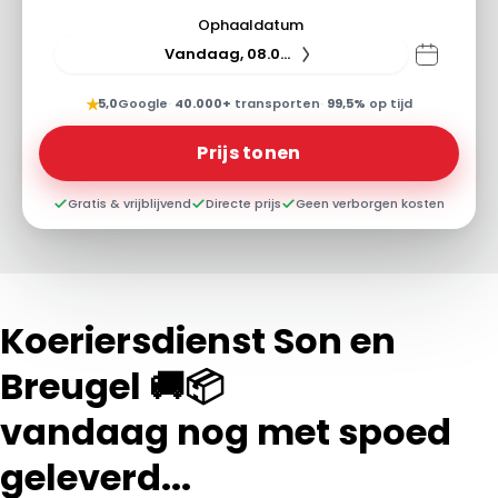
Ophaaldatum
Vandaag, 08.08.26
★
5,0
Google
·
40.000+
transporten
·
99,5%
op tijd
Prijs tonen
Gratis & vrijblijvend
Directe prijs
Geen verborgen kosten
Koeriersdienst Son en
Breugel 🚚📦
vandaag nog met spoed
geleverd...