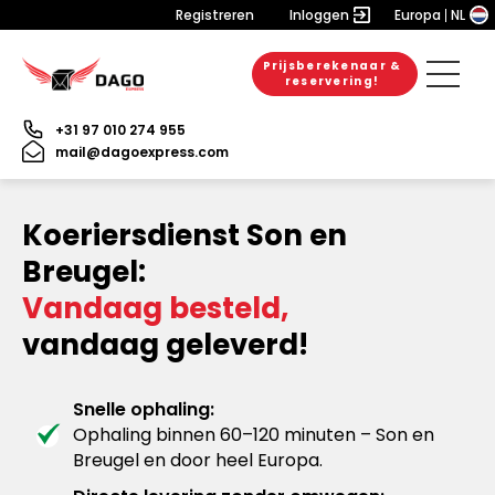
Registreren
Inloggen
Europa
NL
Prijsberekenaar &
reservering!
+31 97 010 274 955
mail@dagoexpress.com
Koeriersdienst Son en
Breugel:
Vandaag besteld,
vandaag geleverd!
Snelle ophaling:
Ophaling binnen 60–120 minuten – Son en
Breugel en door heel Europa.