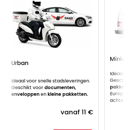
Miniva
Urban
Ideaal v
Geschik
Ideaal voor snelle stadsleveringen.
pakkett
Geschikt voor
documenten,
Europalle
enveloppen
en
kleine pakketten.
achterzij
vanaf 11 €