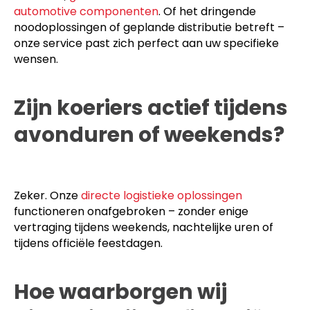
Ons logistiek team verzorgt frequent
hoogwaardig
meubilair
,
geavanceerde machines
en
essentiële
automotive componenten
. Of het dringende
noodoplossingen of geplande distributie betreft –
onze service past zich perfect aan uw specifieke
wensen.
Zijn koeriers actief tijdens
avonduren of weekends?
Zeker. Onze
directe logistieke oplossingen
functioneren onafgebroken – zonder enige
vertraging tijdens weekends, nachtelijke uren of
tijdens officiële feestdagen.