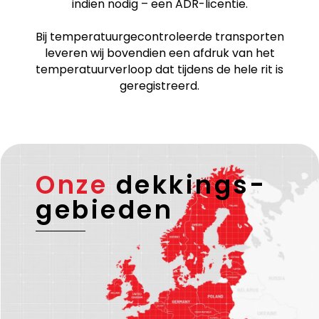
Wij zijn
ISO 9001
-gecertificeerd. Alle
grensoverschrijdende ritten worden uitgevoerd
door geverifieerde en betrouwbare
transportpartners met een geldige EU-licentie en –
indien nodig – een ADR-licentie.
Bij temperatuurgecontroleerde transporten
leveren wij bovendien een afdruk van het
temperatuurverloop dat tijdens de hele rit is
geregistreerd.
Onze
dekkings-
gebieden