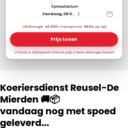
Ophaaldatum
Vandaag, 08.08.26
★
5,0
Google
·
40.000+
transporten
·
99,5%
op tijd
Prijs tonen
Gratis & vrijblijvend
Directe prijs
Geen verborgen kosten
Koeriersdienst Reusel-De
Mierden 🚚📦
vandaag nog met spoed
geleverd...