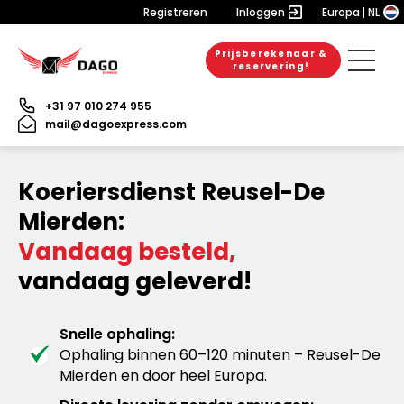
Registreren
Inloggen
Europa
NL
Prijsberekenaar &
reservering!
+31 97 010 274 955
mail@dagoexpress.com
Koeriersdienst Reusel-De
Mierden:
Vandaag besteld,
vandaag geleverd!
Snelle ophaling:
Ophaling binnen 60–120 minuten – Reusel-De
Mierden en door heel Europa.