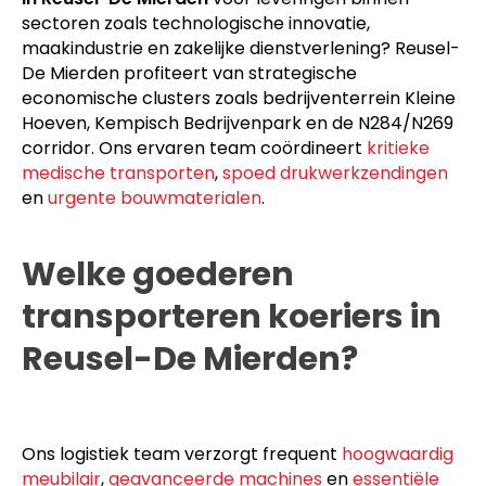
Bent u op zoek naar een gespecialiseerde
koerier
in Reusel-De Mierden
voor leveringen binnen
sectoren zoals technologische innovatie,
maakindustrie en zakelijke dienstverlening? Reusel-
De Mierden profiteert van strategische
economische clusters zoals bedrijventerrein Kleine
Hoeven, Kempisch Bedrijvenpark en de N284/N269
corridor. Ons ervaren team coördineert
kritieke
medische transporten
,
spoed drukwerkzendingen
en
urgente bouwmaterialen
.
Welke goederen
transporteren koeriers in
Reusel-De Mierden?