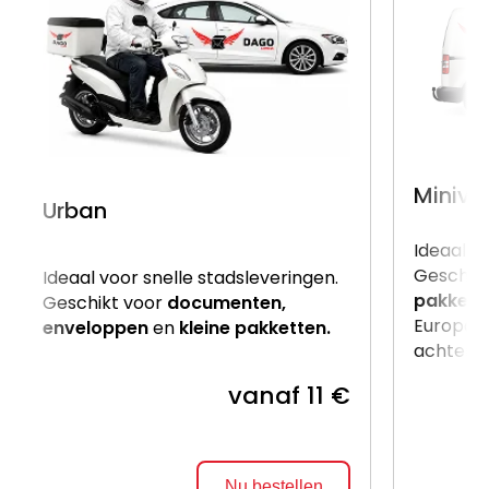
Miniva
Urban
Ideaal v
Geschik
Ideaal voor snelle stadsleveringen.
pakkett
Geschikt voor
documenten,
Europalle
enveloppen
en
kleine pakketten.
achterzij
vanaf 11 €
Nu bestellen