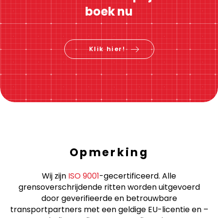
Directe prijsberekening
Controleer de prijs &
boek nu
Klik hier!
Opmerking