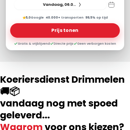
Vandaag, 06.08.26
★
5,0
Google
·
40.000+
transporten
·
99,5%
op tijd
Prijs tonen
Gratis & vrijblijvend
Directe prijs
Geen verborgen kosten
Koeriersdienst Drimmelen
🚚📦
vandaag nog met spoed
geleverd...
Waarom
voor ons kiezen?