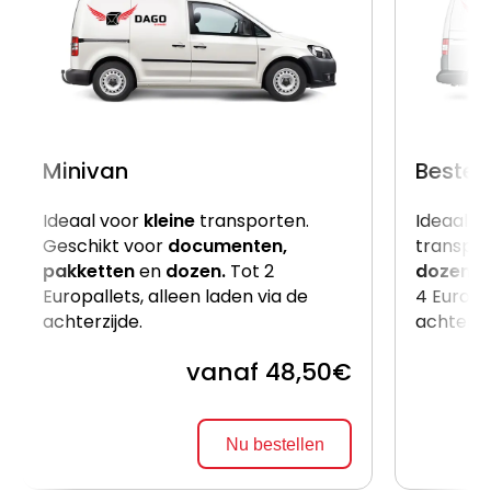
Minivan
Beste
Ideaal voor
kleine
transporten.
Ideaal v
Geschikt voor
documenten,
transpor
pakketten
en
dozen.
Tot 2
dozen
e
Europallets, alleen laden via de
4 Europal
achterzijde.
achterzi
vanaf 48,50€
Nu bestellen