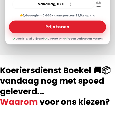
Vandaag, 07.08.26
★
5,0
Google
·
40.000+
transporten
·
99,5%
op tijd
Prijs tonen
Gratis & vrijblijvend
Directe prijs
Geen verborgen kosten
Koeriersdienst Boekel 🚚📦
vandaag nog met spoed
geleverd...
Waarom
voor ons kiezen?