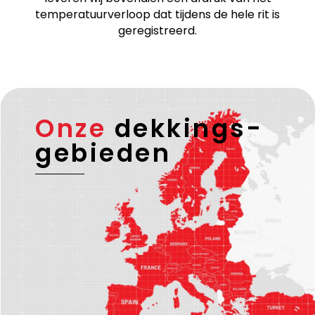
temperatuurverloop dat tijdens de hele rit is
geregistreerd.
Onze
dekkings-
gebieden