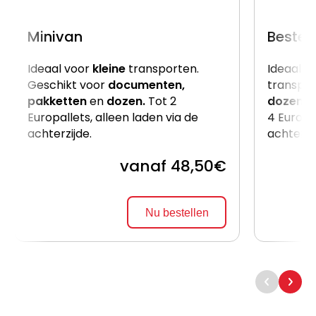
Minivan
Beste
Ideaal voor
kleine
transporten.
Ideaal v
Geschikt voor
documenten,
transpor
pakketten
en
dozen.
Tot 2
dozen
e
Europallets, alleen laden via de
4 Europal
achterzijde.
achterzi
vanaf 48,50€
Nu bestellen