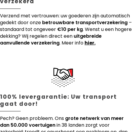
verzekerd
Verzend met vertrouwen: uw goederen zijn automatisch
gedekt door onze
betrouwbare transportverzekering
–
standaard tot ongeveer
€10 per kg
. Wenst u een hogere
dekking? Wij regelen direct een
uitgebreide
aanvullende verzekering
. Meer info
hier.
100% levergarantie: Uw transport
gaat door!
Pech? Geen probleem. Ons
grote netwerk van meer
dan 50.000 voertuigen
in 38 landen zorgt voor
zekerheid: treedt er onverhoopt een probleem op, dan