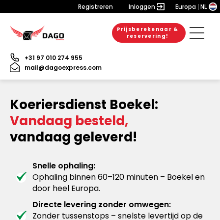
Registreren
Inloggen
Europa
NL
Prijsberekenaar &
reservering!
+31 97 010 274 955
mail@dagoexpress.com
Koeriersdienst Boekel:
Vandaag besteld,
vandaag geleverd!
Snelle ophaling:
Ophaling binnen 60–120 minuten – Boekel en
door heel Europa.
Directe levering zonder omwegen:
Zonder tussenstops – snelste levertijd op de