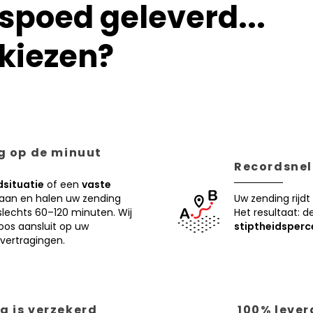
poed geleverd...
kiezen?
ng op de minuut
Recordsnell
situatie
of een
vaste
 aan en halen uw zending
Uw zending rijdt
lechts 60–120 minuten. Wij
Het resultaat: d
oos aansluit op uw
stiptheidsperc
vertragingen.
g is verzekerd
100% lever