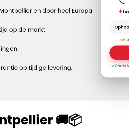
ontpellier en door heel Europa.
Tu
Ophaa
ijd op de markt.
★
5,0
dingen.
Gratis &
tie op tijdige levering.
tpellier 🚚📦