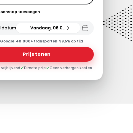
ssenstop toevoegen
ldatum
Vandaag, 06.08.26
Google
·
40.000+
transporten
·
99,5%
op tijd
Prijs tonen
 vrijblijvend
Directe prijs
Geen verborgen kosten