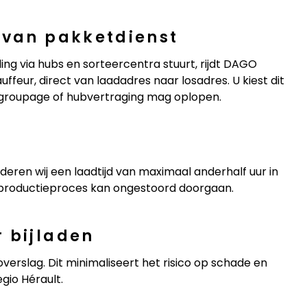
 van pakketdienst
ng via hubs en sorteercentra stuurt, rijdt DAGO
ffeur, direct van laadadres naar losadres. U kiest dit
 groupage of hubvertraging mag oplopen.
eren wij een laadtijd van maximaal anderhalf uur in
w productieproces kan ongestoord doorgaan.
 bijladen
overslag. Dit minimaliseert het risico op schade en
egio Hérault.