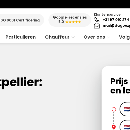
Klantenservice
Google-recensies
+31 97 010 274
ISO 9001 Certificering
5,0
★★★★★
mail@dagoexp
Particulieren
Chauffeur
Over ons
Volg
pellier:
Prij
en l