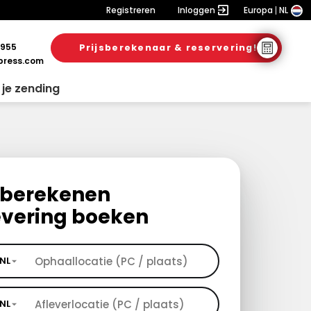
Registreren
Inloggen
Europa
NL
 955
Prijsberekenaar & reservering!
ress.com
 je zending
s berekenen
evering boeken
NL
NL