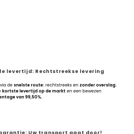
e levertijd: Rechtstreekse levering
 via de
snelste route:
rechtstreeks en
zonder overslag.
e
kortste levertijd op de markt
en een bewezen
entage van 99,50%.
garantie: Uw transport gaat door!