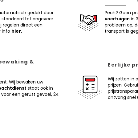
 automatisch gedekt door
Pech? Geen pr
 standaard tot ongeveer
voertuigen
in 
j regelen direct een
probleem op, d
r info
hier.
transport is ge
 bewaking &
Eerlijke 
Wij zetten in 
ent. Wij bewaken uw
prijzen. Gebru
wachtdienst
staat ook in
prijstranspar
 Voor een gerust gevoel, 24
ontvang snel u