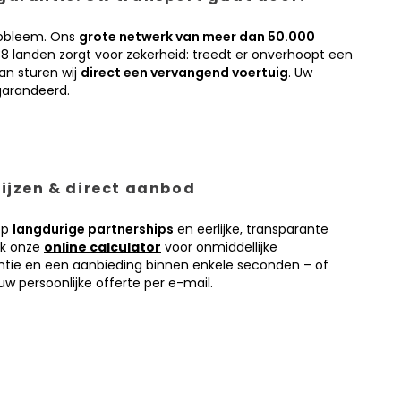
obleem. Ons
grote netwerk van meer dan 50.000
38 landen zorgt voor zekerheid: treedt er onverhoopt een
an sturen wij
direct een vervangend voertuig
. Uw
garandeerd.
prijzen & direct aanbod
op
langdurige partnerships
en eerlijke, transparante
ik onze
online calculator
voor onmiddellijke
antie en een aanbieding binnen enkele seconden – of
w persoonlijke offerte per e-mail.