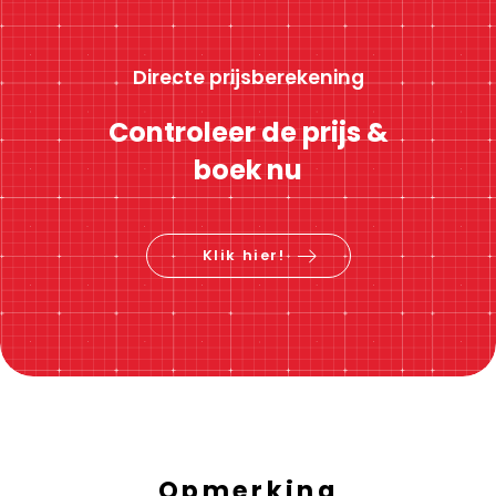
Directe prijsberekening
Controleer de prijs &
boek nu
Klik hier!
Opmerking