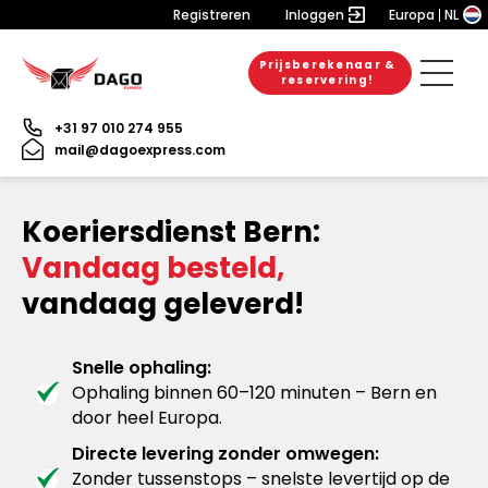
Registreren
Inloggen
Europa
NL
Prijsberekenaar &
reservering!
+31 97 010 274 955
mail@dagoexpress.com
Koeriersdienst Bern:
Vandaag besteld,
vandaag geleverd!
Snelle ophaling:
Ophaling binnen 60–120 minuten – Bern en
door heel Europa.
Directe levering zonder omwegen:
Zonder tussenstops – snelste levertijd op de