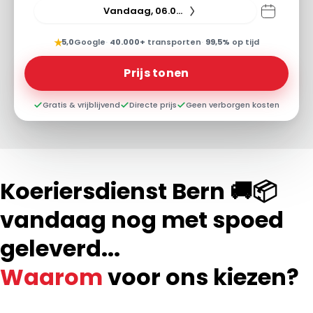
Vandaag, 06.08.26
★
5,0
Google
·
40.000+
transporten
·
99,5%
op tijd
Prijs tonen
Gratis & vrijblijvend
Directe prijs
Geen verborgen kosten
Koeriersdienst Bern 🚚📦
vandaag nog met spoed
geleverd...
Waarom
voor ons kiezen?