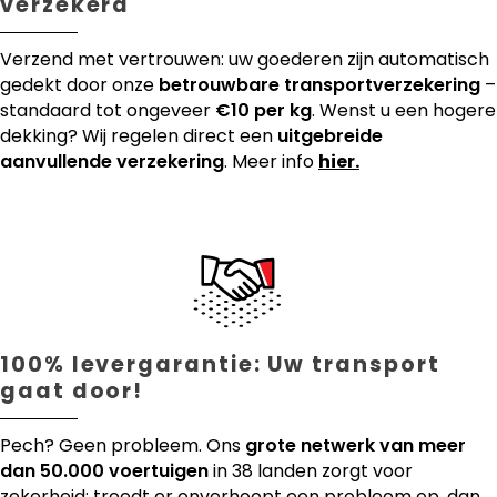
verzekerd
Verzend met vertrouwen: uw goederen zijn automatisch
gedekt door onze
betrouwbare transportverzekering
–
standaard tot ongeveer
€10 per kg
. Wenst u een hogere
dekking? Wij regelen direct een
uitgebreide
aanvullende verzekering
. Meer info
hier.
100% levergarantie: Uw transport
gaat door!
Pech? Geen probleem. Ons
grote netwerk van meer
dan 50.000 voertuigen
in 38 landen zorgt voor
zekerheid: treedt er onverhoopt een probleem op, dan