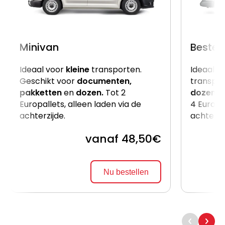
Minivan
Beste
Ideaal voor
kleine
transporten.
Ideaal v
Geschikt voor
documenten,
transpor
pakketten
en
dozen.
Tot 2
dozen
e
Europallets, alleen laden via de
4 Europal
achterzijde.
achterzi
vanaf 48,50€
Nu bestellen