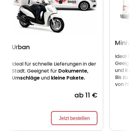
Miniva
Urban
Ideal für
Geeignet
Ideal für schnelle Lieferungen in der
und
Kart
Stadt. Geeignet für
Dokumente,
Bis zu 2
Umschläge
und
kleine Pakete.
von hint
ab 11 €
Jetzt bestellen