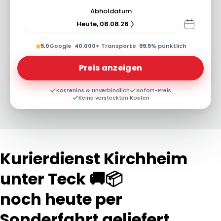
Abholdatum
Heute, 08.08.26
★
5,0
Google
·
40.000+
Transporte
·
99,5%
pünktlich
Preis anzeigen
Kostenlos & unverbindlich
Sofort-Preis
Keine versteckten Kosten
Kurierdienst Kirchheim
unter Teck 🚚📦
noch heute per
Sonderfahrt geliefert...