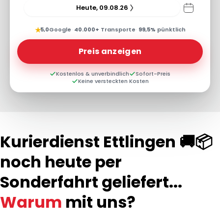
Heute, 09.08.26
★
5,0
Google
·
40.000+
Transporte
·
99,5%
pünktlich
Preis anzeigen
Kostenlos & unverbindlich
Sofort-Preis
Keine versteckten Kosten
Kurierdienst Ettlingen 🚚📦
noch heute per
Sonderfahrt geliefert...
Warum
mit uns?