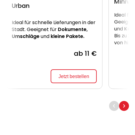
Miniva
Urban
Ideal für
Geeignet
Ideal für schnelle Lieferungen in der
und
Kart
Stadt. Geeignet für
Dokumente,
Bis zu 2
Umschläge
und
kleine Pakete.
von hint
ab 11 €
Jetzt bestellen