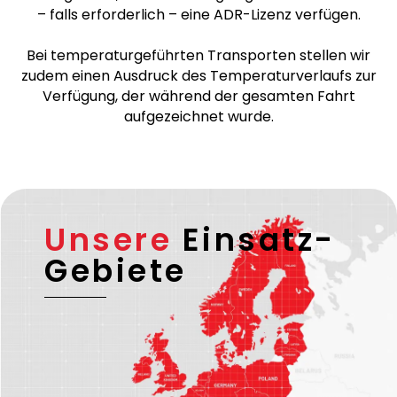
Wir sind nach
ISO 9001
zertifiziert. Alle
grenzüberschreitenden Fahrten werden von
verifizierten und zuverlässigen Transportpartnern
durchgeführt, die über eine gültige EU-Lizenz sowie
– falls erforderlich – eine ADR-Lizenz verfügen.
Bei temperaturgeführten Transporten stellen wir
zudem einen Ausdruck des Temperaturverlaufs zur
Verfügung, der während der gesamten Fahrt
aufgezeichnet wurde.
Unsere
Einsatz-
Gebiete