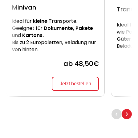
Minivan
Transp
Ideal für
kleine
Transporte.
Ideal für
Geeignet für
Dokumente, Pakete
wie Pake
und
Kartons.
Güter
. B
Bis zu 2 Europaletten, Beladung nur
Beladung
von hinten.
ab 48,50€
Jetzt bestellen