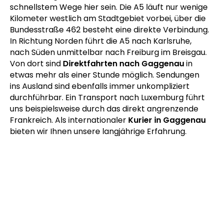
Kurierfahrten nach Gaggenau
heute führen an
den Fluss Murg im Nordschwarzwald. Ihre Pakete
können aufgrund der Nähe zur Autobahn auf
schnellstem Wege hier sein. Die A5 läuft nur wenige
Kilometer westlich am Stadtgebiet vorbei, über die
Bundesstraße 462 besteht eine direkte Verbindung.
In Richtung Norden führt die A5 nach Karlsruhe,
nach Süden unmittelbar nach Freiburg im Breisgau.
Von dort sind
Direktfahrten nach Gaggenau
in
etwas mehr als einer Stunde möglich. Sendungen
ins Ausland sind ebenfalls immer unkompliziert
durchführbar. Ein Transport nach Luxemburg führt
uns beispielsweise durch das direkt angrenzende
Frankreich. Als internationaler
Kurier in Gaggenau
bieten wir Ihnen unsere langjährige Erfahrung.