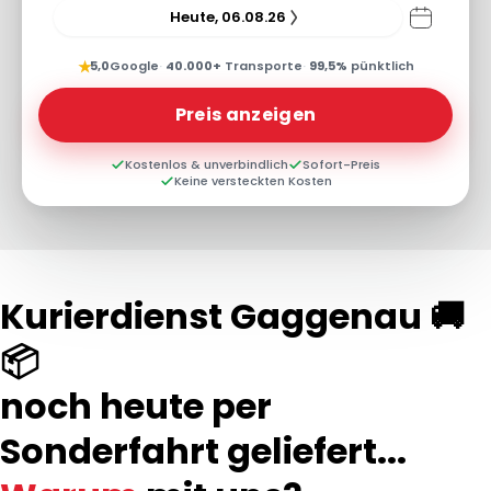
Heute, 06.08.26
★
5,0
Google
·
40.000+
Transporte
·
99,5%
pünktlich
Preis anzeigen
Kostenlos & unverbindlich
Sofort-Preis
Keine versteckten Kosten
Kurierdienst Gaggenau 🚚
📦
noch heute per
Sonderfahrt geliefert...