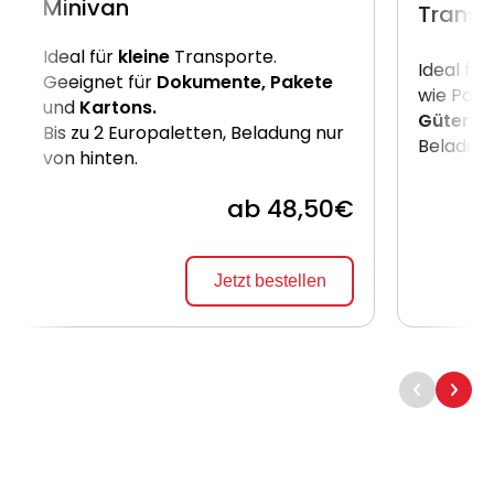
Minivan
Transp
Ideal für
kleine
Transporte.
Ideal für
Geeignet für
Dokumente, Pakete
wie Pake
und
Kartons.
Güter
. B
Bis zu 2 Europaletten, Beladung nur
Beladung
von hinten.
ab 48,50€
Jetzt bestellen