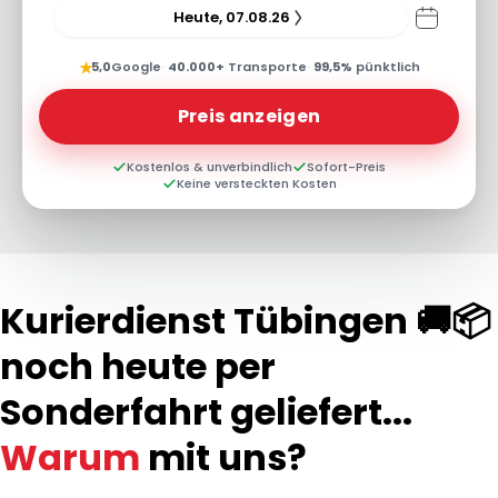
Heute, 07.08.26
★
5,0
Google
·
40.000+
Transporte
·
99,5%
pünktlich
Preis anzeigen
Kostenlos & unverbindlich
Sofort-Preis
Keine versteckten Kosten
Kurierdienst Tübingen 🚚📦
noch heute per
Sonderfahrt geliefert...
Warum
mit uns?