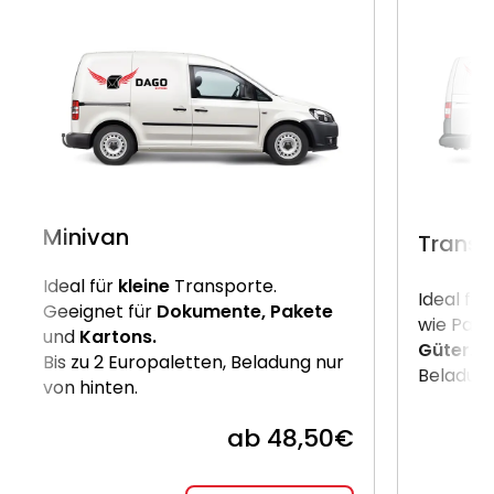
Minivan
Transp
Ideal für
kleine
Transporte.
Ideal für
Geeignet für
Dokumente, Pakete
wie Pake
und
Kartons.
Güter
. B
Bis zu 2 Europaletten, Beladung nur
Beladung
von hinten.
ab 48,50€