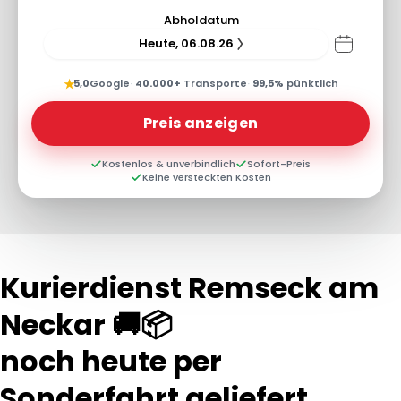
Abholdatum
Heute, 06.08.26
★
5,0
Google
·
40.000+
Transporte
·
99,5%
pünktlich
Preis anzeigen
Kostenlos & unverbindlich
Sofort-Preis
Keine versteckten Kosten
Kurierdienst Remseck am
Neckar 🚚📦
noch heute per
Sonderfahrt geliefert...