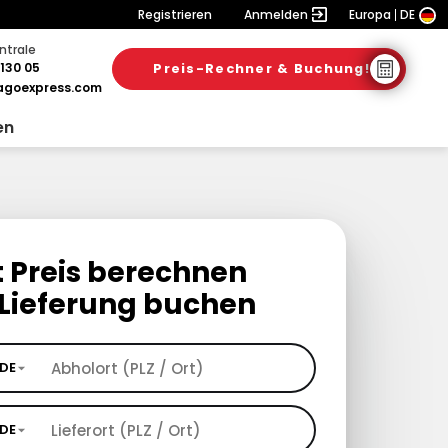
Registrieren
Anmelden
Europa
DE
ntrale
130 05
Preis-Rechner & Buchung!
goexpress.com
en
t Preis berechnen
Lieferung buchen
DE
DE