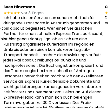
Sven Hinzmann
C
★★★★★
vor 3 Tagen
★
Ich habe diesen Service nun schon mehrfach für
D
dringende Transporte in Anspruch genommen und
e
kt
bin absolut begeistert. Wer einen verlässlichen
Partner für einen schnellen Express Transport sucht,
ln
ist hier genau richtig. Egal ob es sich um eine
kurzfristig organisierte Kurierfahrt im regionalen
Umkreis oder um einen komplexeren Logistik-
Transport handelt
… mehr
– die Abwicklung verläuft
jedes Mal absolut reibungslos, pünktlich und
hochprofessionell. Die Buchung ist unkompliziert, und
das Team reagiert extrem schnell auf Anfragen.
Besonders hervorheben möchte ich den exzellenten
Service als Express Kurier: Sensible Dokumente und
wichtige Lieferungen kamen genau im vereinbarten
Zeitfenster und unversehrt am Zielort an. Auf diesen
Expressversand kann man sich auch bei engen
Terminvorgaben zu 100 % verlassen. Das Preis-
Leistungs-Verhältnis ist für diese erstklassige Qualität