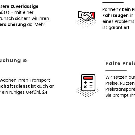
nsere
zuverlässige
Pannen? Kein P
tzt – mit einer
Fahrzeugen
in 
Wunsch sichern wir Ihren
eines Problems 
ersicherung
ab. Mehr
ist garantiert.
wachung &
Faire Pre
Wir setzen au
erwachen Ihren Transport
Preise. Nutze
schaftsdienst
ist auch an
Preistranspar
ein ruhiges Gefühl, 24
Sie prompt Ih