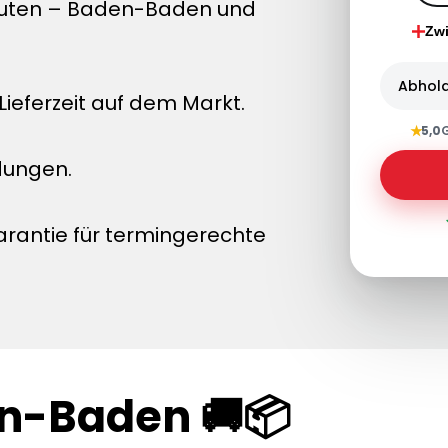
nuten – Baden-Baden und
Zw
Abhol
ieferzeit auf dem Markt.
★
5,0
dungen.
arantie für termingerechte
en-Baden 🚚📦