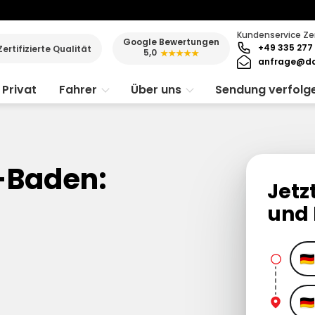
Kundenservice Ze
Google Bewertungen
+49 335 277 
Zertifizierte Qualität
5,0
★★★★★
anfrage@da
Privat
Fahrer
Über uns
Sendung verfolg
-Baden:
Jetz
und 