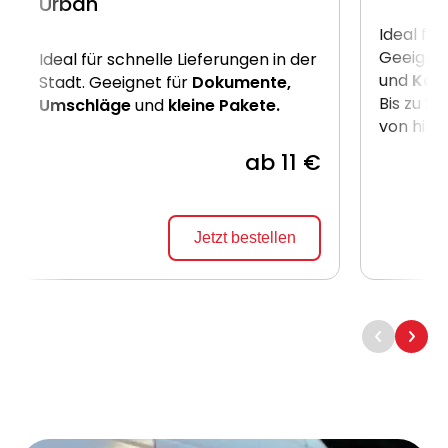
Urban
Ideal für
Geeignet
Ideal für schnelle Lieferungen in der
und
Kart
Stadt. Geeignet für
Dokumente,
Bis zu 2
Umschläge
und
kleine Pakete.
von hint
ab 11 €
Jetzt bestellen