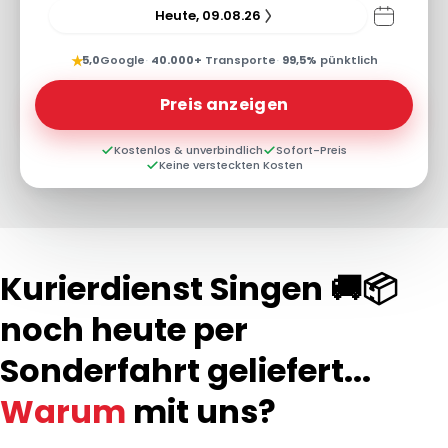
Heute, 09.08.26
★
5,0
Google
·
40.000+
Transporte
·
99,5%
pünktlich
Preis anzeigen
Kostenlos & unverbindlich
Sofort-Preis
Keine versteckten Kosten
Kurierdienst Singen 🚚📦
noch heute per
Sonderfahrt geliefert...
Warum
mit uns?