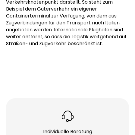
der B 34 und der B 314 bedienen, die ebenfalls durch
die Innenstadt führen. Bei
Direktfahrten nach
Singen
wird auch oft der dortige Bahnhof als
Umschlagplatz genutzt, der einen wichtigen
Verkehrsknotenpunkt darstellt. So steht zum
Beispiel dem Güterverkehr ein eigener
Containerterminal zur Verfügung, von dem aus
Zugverbindungen für den Transport nach Italien
angeboten werden. Internationale Flughäfen sind
weiter entfernt, so dass die Logistik weitgehend auf
Straßen- und Zugverkehr beschränkt ist.