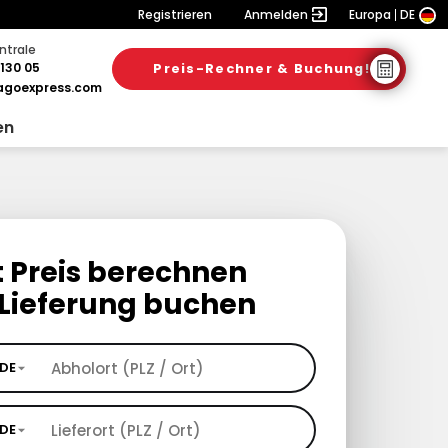
Registrieren
Anmelden
Europa
DE
ntrale
130 05
Preis-Rechner & Buchung!
goexpress.com
en
t Preis berechnen
Lieferung buchen
DE
DE