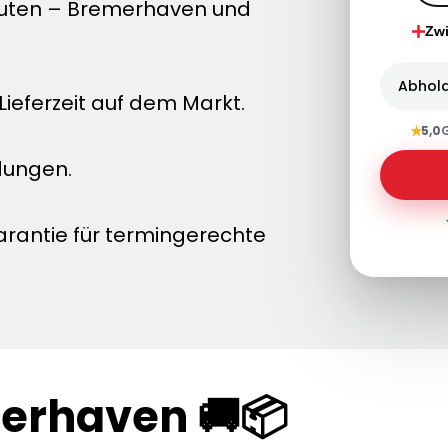
nuten – Bremerhaven und
Zw
Abhol
ieferzeit auf dem Markt.
★
5,0
dungen.
arantie für termingerechte
merhaven 🚚📦