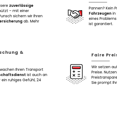
nsere
zuverlässige
Pannen? Kein P
tzt – mit einer
Fahrzeugen
in 
Wunsch sichern wir Ihren
eines Problems 
ersicherung
ab. Mehr
ist garantiert.
wachung &
Faire Pre
Wir setzen au
erwachen Ihren Transport
Preise. Nutze
schaftsdienst
ist auch an
Preistranspar
ein ruhiges Gefühl, 24
Sie prompt Ih