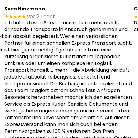
Sven Hinzmann
C
★★★★★
vor 2 Tagen
★
Ich habe diesen Service nun schon mehrfach für
D
dringende Transporte in Anspruch genommen und
e
kt
bin absolut begeistert. Wer einen verlässlichen
Partner für einen schnellen Express Transport sucht,
ln
ist hier genau richtig. Egal ob es sich um eine
kurzfristig organisierte Kurierfahrt im regionalen
Umkreis oder um einen komplexeren Logistik-
Transport handelt
… mehr
– die Abwicklung verläuft
jedes Mal absolut reibungslos, pünktlich und
hochprofessionell. Die Buchung ist unkompliziert, und
das Team reagiert extrem schnell auf Anfragen.
Besonders hervorheben möchte ich den exzellenten
Service als Express Kurier: Sensible Dokumente und
wichtige Lieferungen kamen genau im vereinbarten
Zeitfenster und unversehrt am Zielort an. Auf diesen
Expressversand kann man sich auch bei engen
Terminvorgaben zu 100 % verlassen. Das Preis-
Leistungs-Verhältnis ist für diese erstklassige Qualität