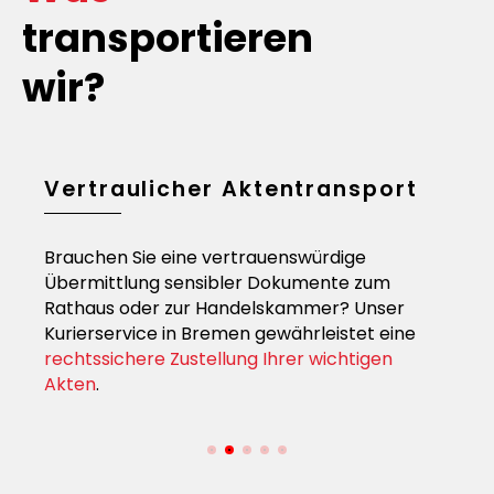
transportieren
wir?
ie
Vertraulicher Aktentransport
Bli
Exp
Brauchen Sie eine vertrauenswürdige
Für 
Übermittlung sensibler Dokumente zum
en
da se
Rathaus oder zur Handelskammer? Unser
Reko
Kurierservice in Bremen gewährleistet eine
dring
rechtssichere Zustellung Ihrer wichtigen
oder
Akten
.
Spitz