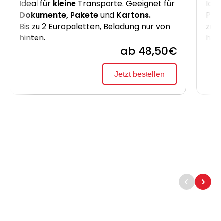
Ideal für
kleine
Transporte. Geeignet für
Idea
Dokumente, Pakete
und
Kartons.
Pak
Bis zu 2 Europaletten, Beladung nur von
zu 
hinten.
hin
ab 48,50€
Jetzt bestellen