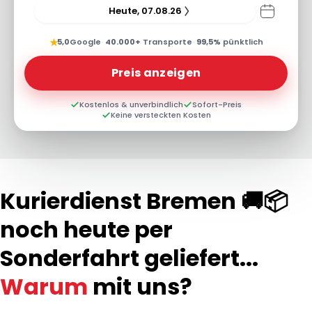
Heute, 07.08.26
★
5,0
Google
·
40.000+
Transporte
·
99,5%
pünktlich
Preis anzeigen
Kostenlos & unverbindlich
Sofort-Preis
Keine versteckten Kosten
Kurierdienst Bremen 🚚📦
noch heute per
Sonderfahrt geliefert...
Warum
mit uns?