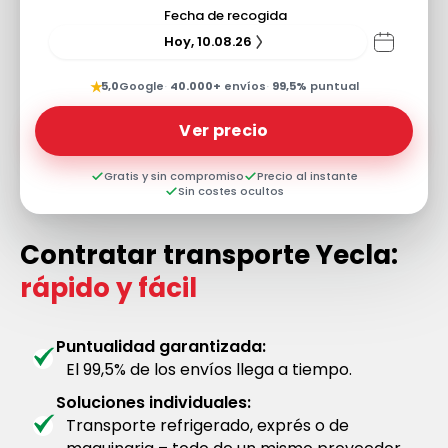
Fecha de recogida
Hoy, 10.08.26
★
5,0
Google
·
40.000+
envíos
·
99,5%
puntual
Ver precio
Gratis y sin compromiso
Precio al instante
Sin costes ocultos
Contratar transporte Yecla:
rápido y fácil
Puntualidad garantizada:
El 99,5% de los envíos llega a tiempo.
Soluciones individuales:
Transporte refrigerado, exprés o de