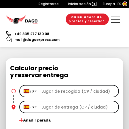
Registrarse
Iniciar sesión
Europa
ES
Calculadora de
precios y reserva!
+49 335 277 130 08
mail@dagoexpress.com
Calcular precio
y reservar entrega
ES
ES
Añadir parada