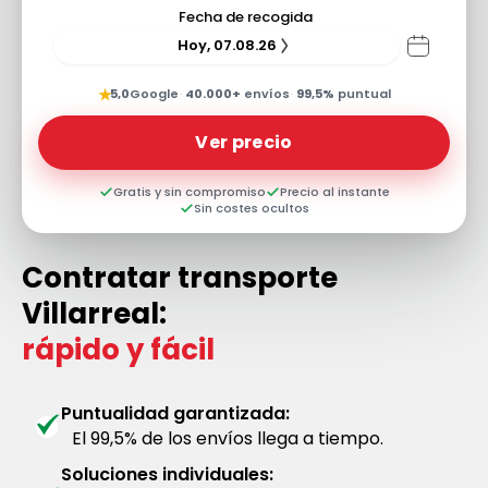
Fecha de recogida
Hoy, 07.08.26
★
5,0
Google
·
40.000+
envíos
·
99,5%
puntual
Ver precio
Gratis y sin compromiso
Precio al instante
Sin costes ocultos
Contratar transporte
Villarreal:
rápido y fácil
Puntualidad garantizada:
El 99,5% de los envíos llega a tiempo.
Soluciones individuales: