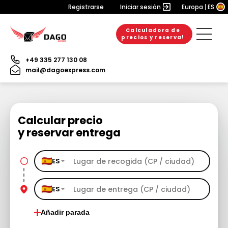
Registrarse
Iniciar sesión
Europa
ES
Calculadora de
precios y reserva!
+49 335 277 130 08
mail@dagoexpress.com
Calcular precio
y reservar entrega
ES
ES
Añadir parada