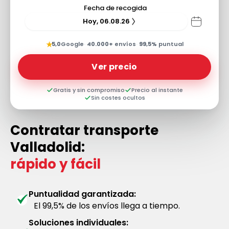
Fecha de recogida
Hoy, 06.08.26
★
5,0
Google
·
40.000+
envíos
·
99,5%
puntual
Ver precio
Gratis y sin compromiso
Precio al instante
Sin costes ocultos
Contratar transporte
Valladolid:
rápido y fácil
Puntualidad garantizada:
El 99,5% de los envíos llega a tiempo.
Soluciones individuales: