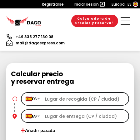
Registrarse
Iniciar sesión
Europa
ES
Calculadora de
precios y reserva!
+49 335 277 130 08
mail@dagoexpress.com
Calcular precio
y reservar entrega
ES
ES
Añadir parada