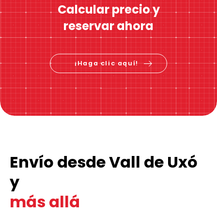
Calcular precio y
reservar ahora
¡Haga clic aquí!
Envío desde Vall de Uxó
y
más allá