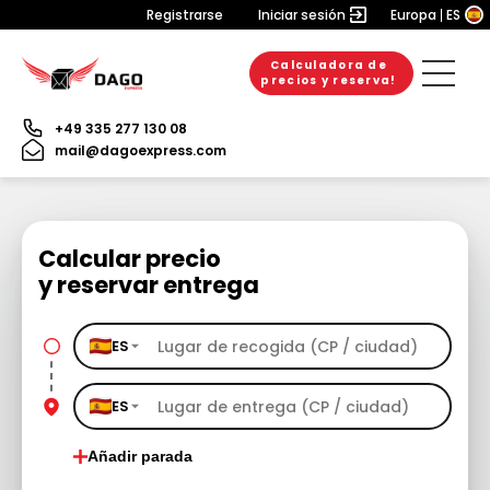
Registrarse
Iniciar sesión
Europa
ES
Calculadora de
precios y reserva!
+49 335 277 130 08
mail@dagoexpress.com
Calcular precio
y reservar entrega
ES
ES
Añadir parada