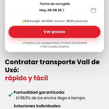
Fecha de recogida
Hoy, 06.08.26
★
5,0
Google
·
40.000+
envíos
·
99,5%
puntual
Ver precio
Gratis y sin compromiso
Precio al instante
Sin costes ocultos
Contratar transporte Vall de
Uxó:
rápido y fácil
Puntualidad garantizada:
El 99,5% de los envíos llega a tiempo.
Soluciones individuales: