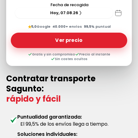
Fecha de recogida
Hoy, 07.08.26
★
5,0
Google
·
40.000+
envíos
·
99,5%
puntual
Ver precio
Gratis y sin compromiso
Precio al instante
Sin costes ocultos
Contratar transporte
Sagunto:
rápido y fácil
Puntualidad garantizada:
El 99,5% de los envíos llega a tiempo.
Soluciones individuales: