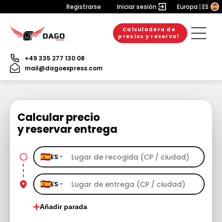
Registrarse
Iniciar sesión
Europa
ES
Calculadora de
precios y reserva!
+49 335 277 130 08
mail@dagoexpress.com
Calcular precio
y reservar entrega
ES
ES
Añadir parada