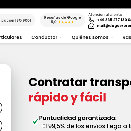
Atención al cliente
Reseñas de Google
+49 335 277 130 0
ficacion ISO 9001
5,0
★★★★★
mail@dagoexpre
ticulares
Conductor
Quiénes somos
Ras
Contratar transp
rápido y fácil
Puntualidad garantizada:
El 99,5% de los envíos llega a