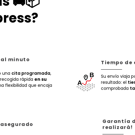
s 🚚📦
ress?
 al minuto
Tiempo de 
 una
cita programada
,
Su envío viaja p
recogida rápida
en su
resultado: el
ti
a flexibilidad que encaja
comprobada
ta
Garantía d
á asegurado
realizará!