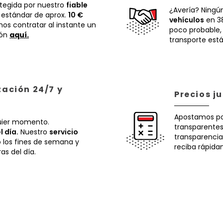
otegida por nuestro
fiable
¿Avería? Ningú
 estándar de aprox.
10 €
vehículos
en 38
os contratar al instante un
poco probable
ión
aquí.
transporte está
zación 24/7 y
Precios j
Apostamos p
uier momento.
transparentes.
l día.
Nuestro
servicio
transparencia
o los fines de semana y
reciba rápida
ras del día.