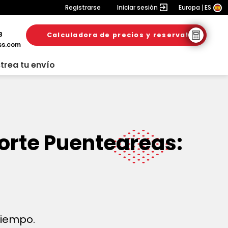
Registrarse
Iniciar sesión
Europa
ES
8
Calculadora de precios y reserva!
ss.com
trea tu envío
orte Puenteareas:
 tiempo.