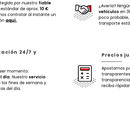
otegida por nuestro
fiable
¿Avería? Ningú
 estándar de aprox.
10 €
vehículos
en 38
os contratar al instante un
poco probable
ión
aquí.
transporte está
zación 24/7 y
Precios j
Apostamos p
uier momento.
transparentes.
l día.
Nuestro
servicio
transparencia
o los fines de semana y
reciba rápida
ras del día.