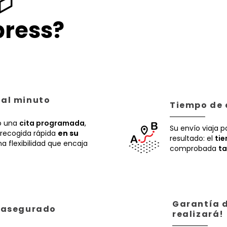
📦
ress?
 al minuto
Tiempo de 
 una
cita programada
,
Su envío viaja p
recogida rápida
en su
resultado: el
ti
a flexibilidad que encaja
comprobada
ta
Garantía d
á asegurado
realizará!