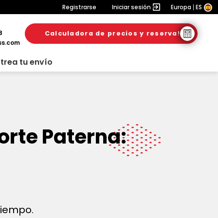
Registrarse
Iniciar sesión
Europa
ES
8
Calculadora de precios y reserva!
ss.com
trea tu envío
orte Paterna:
 tiempo.