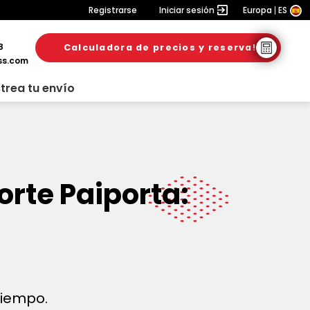
Registrarse
Iniciar sesión
Europa
ES
8
Calculadora de precios y reserva!
ss.com
trea tu envío
orte Paiporta:
 tiempo.