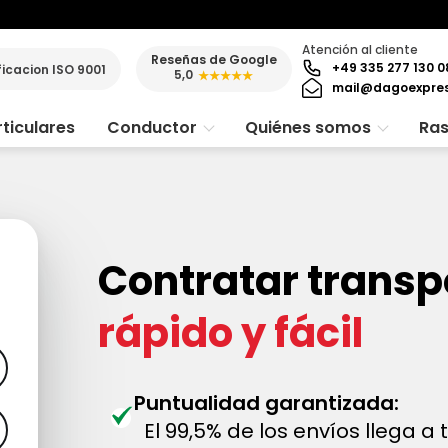
Atención al cliente
Reseñas de Google
+49 335 277 130 0
ficacion ISO 9001
5,0
★★★★★
mail@dagoexpre
ticulares
Conductor
Quiénes somos
Ras
Contratar transp
rápido y fácil
Puntualidad garantizada:
El 99,5% de los envíos llega a