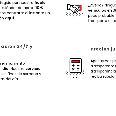
otegida por nuestro
fiable
¿Avería? Ningú
 estándar de aprox.
10 €
vehículos
en 38
os contratar al instante un
poco probable
ión
aquí.
transporte está
zación 24/7 y
Precios j
Apostamos p
uier momento.
transparentes.
l día.
Nuestro
servicio
transparencia
o los fines de semana y
reciba rápida
ras del día.