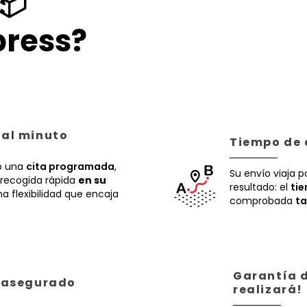
📦
ress?
 al minuto
Tiempo de 
 una
cita programada
,
Su envío viaja p
recogida rápida
en su
resultado: el
ti
a flexibilidad que encaja
comprobada
ta
Garantía d
á asegurado
realizará!