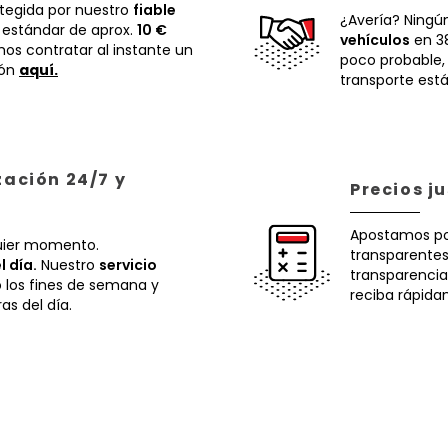
otegida por nuestro
fiable
¿Avería? Ningú
 estándar de aprox.
10 €
vehículos
en 38
os contratar al instante un
poco probable
ión
aquí.
transporte está
zación 24/7 y
Precios j
Apostamos p
uier momento.
transparentes.
l día.
Nuestro
servicio
transparencia
o los fines de semana y
reciba rápida
ras del día.