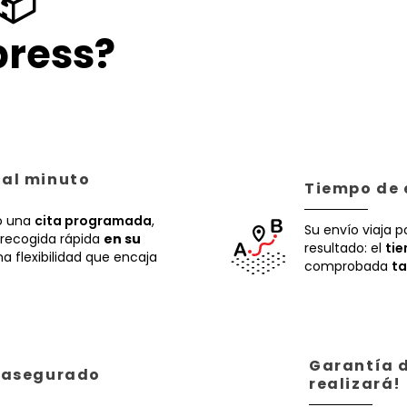
📦
ress?
 al minuto
Tiempo de 
 una
cita programada
,
Su envío viaja p
recogida rápida
en su
resultado: el
ti
a flexibilidad que encaja
comprobada
ta
Garantía d
á asegurado
realizará!