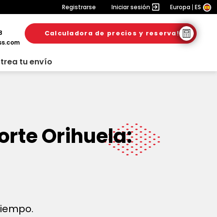
Registrarse
Iniciar sesión
Europa
ES
8
Calculadora de precios y reserva!
ss.com
trea tu envío
orte Orihuela:
 tiempo.