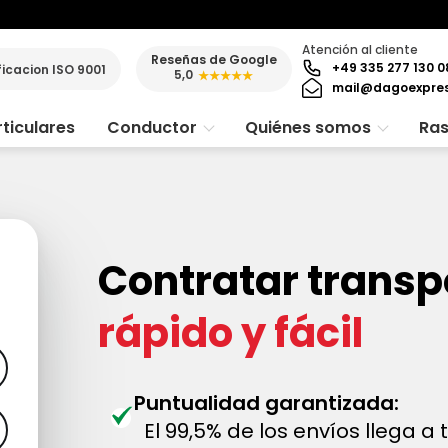
Atención al cliente
Reseñas de Google
+49 335 277 130 0
ficacion ISO 9001
5,0
★★★★★
mail@dagoexpre
ticulares
Conductor
Quiénes somos
Ras
Contratar transp
rápido y fácil
Puntualidad garantizada:
El 99,5% de los envíos llega a