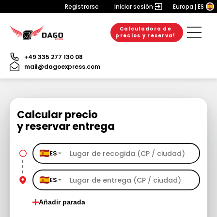
Registrarse
Iniciar sesión
Europa
ES
Calculadora de
precios y reserva!
+49 335 277 130 08
mail@dagoexpress.com
Calcular precio
y reservar entrega
ES
ES
Añadir parada