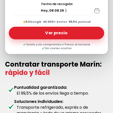
Fecha de recogida
Hoy, 08.08.26
★
5,0
Google
·
40.000+
envíos
·
99,5%
puntual
Ver precio
Gratis y sin compromiso
Precio al instante
Sin costes ocultos
Contratar transporte Marín:
rápido y fácil
Puntualidad garantizada:
El 99,5% de los envíos llega a tiempo.
Soluciones individuales:
Transporte refrigerado, exprés o de