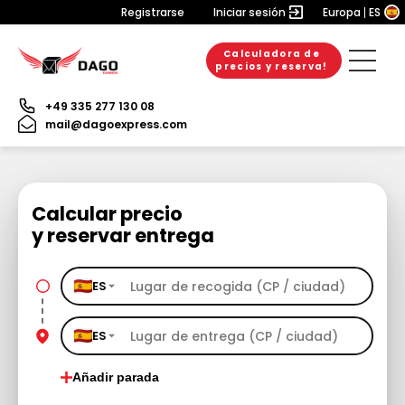
Registrarse
Iniciar sesión
Europa
ES
Calculadora de
precios y reserva!
+49 335 277 130 08
mail@dagoexpress.com
Calcular precio
y reservar entrega
ES
ES
Añadir parada