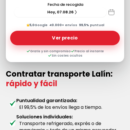
Fecha de recogida
Hoy, 07.08.26
★
5,0
Google
·
40.000+
envíos
·
99,5%
puntual
Ver precio
Gratis y sin compromiso
Precio al instante
Sin costes ocultos
Contratar transporte Lalín:
rápido y fácil
Puntualidad garantizada:
El 99,5% de los envíos llega a tiempo.
Soluciones individuales:
Transporte refrigerado, exprés o de