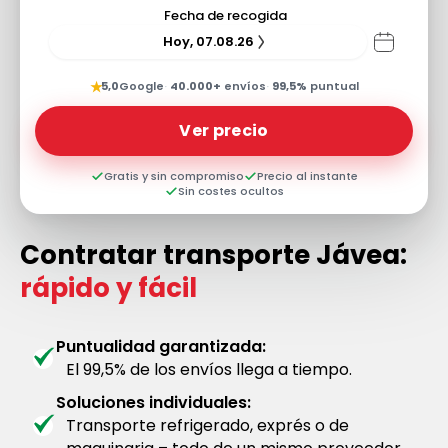
Fecha de recogida
Hoy, 07.08.26
★
5,0
Google
·
40.000+
envíos
·
99,5%
puntual
Ver precio
Gratis y sin compromiso
Precio al instante
Sin costes ocultos
Contratar transporte Jávea:
rápido y fácil
Puntualidad garantizada:
El 99,5% de los envíos llega a tiempo.
Soluciones individuales:
Transporte refrigerado, exprés o de