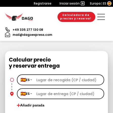
Registrarse
Iniciar sesión
Europa
ES
Calculadora de
precios y reserva!
+49 335 277 130 08
mail@dagoexpress.com
Calcular precio
y reservar entrega
ES
ES
Añadir parada