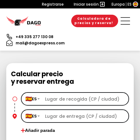
Registrarse
Iniciar sesión
Europa
ES
Calculadora de
precios y reserva!
+49 335 277 130 08
mail@dagoexpress.com
Calcular precio
y reservar entrega
ES
ES
Añadir parada