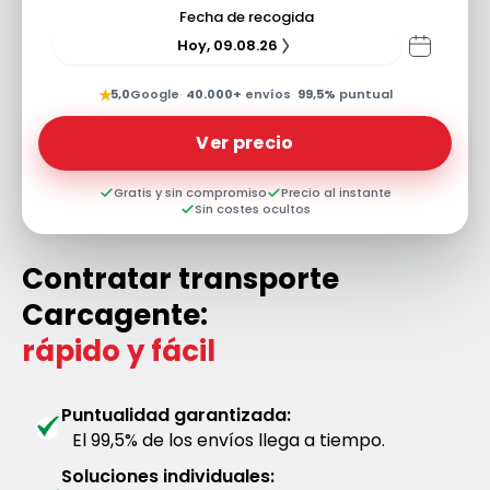
Fecha de recogida
Hoy, 09.08.26
★
5,0
Google
·
40.000+
envíos
·
99,5%
puntual
Ver precio
Gratis y sin compromiso
Precio al instante
Sin costes ocultos
Contratar transporte
Carcagente:
rápido y fácil
Puntualidad garantizada:
El 99,5% de los envíos llega a tiempo.
Soluciones individuales: