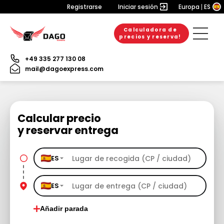
Registrarse
Iniciar sesión
Europa
ES
Calculadora de
precios y reserva!
+49 335 277 130 08
mail@dagoexpress.com
Calcular precio
y reservar entrega
ES
ES
Añadir parada