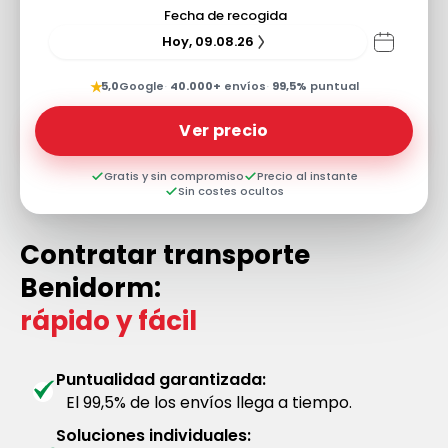
Fecha de recogida
Hoy, 09.08.26
★
5,0
Google
·
40.000+
envíos
·
99,5%
puntual
Ver precio
Gratis y sin compromiso
Precio al instante
Sin costes ocultos
Contratar transporte
Benidorm:
rápido y fácil
Puntualidad garantizada:
El 99,5% de los envíos llega a tiempo.
Soluciones individuales: