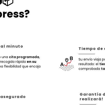
📦
ress?
 al minuto
Tiempo de 
 una
cita programada
,
Su envío viaja p
recogida rápida
en su
resultado: el
ti
a flexibilidad que encaja
comprobada
ta
Garantía d
á asegurado
realizará!