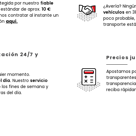
otegida por nuestro
fiable
¿Avería? Ningú
 estándar de aprox.
10 €
vehículos
en 38
os contratar al instante un
poco probable
ión
aquí.
transporte está
zación 24/7 y
Precios j
Apostamos p
uier momento.
transparentes.
l día.
Nuestro
servicio
transparencia
o los fines de semana y
reciba rápida
ras del día.