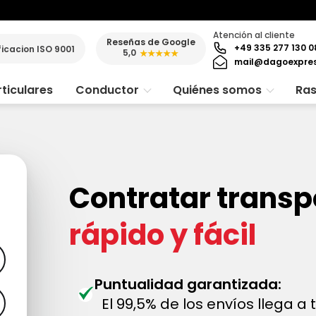
Atención al cliente
Reseñas de Google
+49 335 277 130 0
ficacion ISO 9001
5,0
★★★★★
mail@dagoexpre
ticulares
Conductor
Quiénes somos
Ras
Contratar transp
rápido y fácil
Puntualidad garantizada:
El 99,5% de los envíos llega a