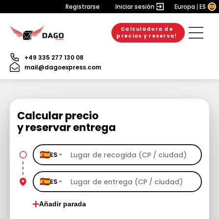
Registrarse
Iniciar sesión
Europa
ES
Calculadora de
precios y reserva!
+49 335 277 130 08
mail@dagoexpress.com
Calcular precio
y reservar entrega
ES
ES
Añadir parada