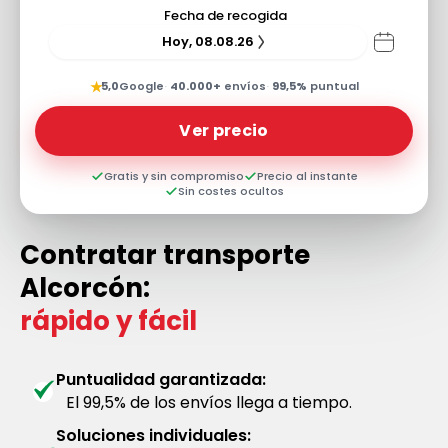
Fecha de recogida
Hoy, 08.08.26
★
5,0
Google
·
40.000+
envíos
·
99,5%
puntual
Ver precio
Gratis y sin compromiso
Precio al instante
Sin costes ocultos
Contratar transporte
Alcorcón:
rápido y fácil
Puntualidad garantizada:
El 99,5% de los envíos llega a tiempo.
Soluciones individuales: