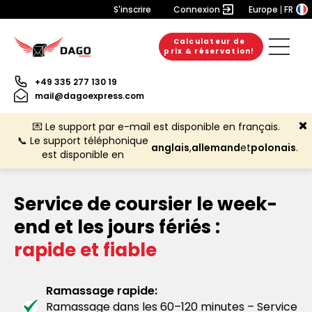
S'inscrire
Connexion
Europe
FR
Calculateur de
prix & réservation!
+49 335 277 130 19
mail@dagoexpress.com
💌 Le support par e-mail est disponible en français.
📞 Le support téléphonique
anglais
,
allemand
et
polonais
.
est disponible en
Service de coursier le week-
end et les jours fériés :
rapide et fiable
Ramassage rapide:
Ramassage dans les 60–120 minutes – Service