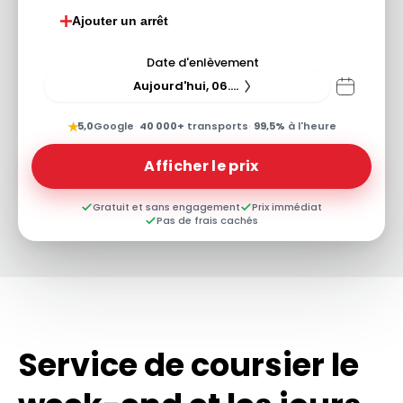
Ajouter un arrêt
Date d'enlèvement
Aujourd'hui, 06.08.26
★
5,0
Google
·
40 000+
transports
·
99,5%
à l'heure
Afficher le prix
Gratuit et sans engagement
Prix immédiat
Pas de frais cachés
Service de coursier le