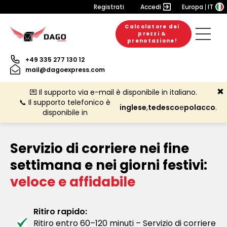
Registrati
Accedi
Europa
IT
Calcolatore dei
prezzi &
prenotazione!
+49 335 277 130 12
mail@dagoexpress.com
💌 Il supporto via e-mail è disponibile in italiano.
📞 Il supporto telefonico è
inglese
,
tedesco
e
polacco
.
disponibile in
Servizio di corriere nei fine
settimana e nei giorni festivi:
veloce e affidabile
Ritiro rapido:
Ritiro entro 60–120 minuti – Servizio di corriere